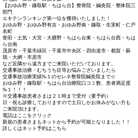
【おゆみ野・鎌取駅・ちはら台】整骨院・鍼灸院・整体院三
部門
エキテンランキング第一位を獲得いたしました！
おゆみ野・おゆみ野有吉・おゆみ野南・鎌取・生実町・仁戸
名町
誉田・土気・大宮・大膳野・ちはら台東・ちはら台西・ちは
ら台南
茂原市・千葉市緑区・千葉市中央区・四街道市・都賀・蘇
我・大網・市原市
など近隣から遠方までご来院いただいております。
交通事故治療・むちうち症等お悩みございましたら
交通事故治療実績№１のセレネ整骨院鍼灸院まで☆
おゆみ野・鎌取駅・ちはら台治療院口コミ数、患者満足度
№１！！！
※交通事故患者さまは２１時まで受付（要予約）
日・祝も診療しておりますので土日しかお休みがない方も
ご来院頂けます。
電話はここをクリック
新規の患者さまもネットから予約が可能となりました！！
詳しくはネット予約はこちら