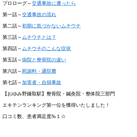
プロローグ～
交通事故に遭ったら
第一話～
交通事故の流れ
第二話～
初期に気づかないムチウチ
第三話～
ムチウチとは？
第四話～
ムチウチのこんな症状
第五話～
病院と整骨院の違い
第六話～
慰謝料・通院費
第七話～
加害者・自損事故
【おゆみ野鎌取駅】整骨院・鍼灸院・整体院三部門
エキテンランキング第一位を獲得いたしました！
口コミ数、患者満足度№１☆