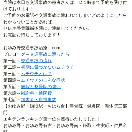
当院は本日も交通事故の患者さんは、２１時まで予約を受け付
けております！
ご予約のお電話や交通事故に遭われてしまいどのようにしたら
わからないことがあれば、
セレネ整骨院鍼灸院にご連絡してください。
お電話お待ちしております！
おゆみ野交通事故治療．com
プロローグ～
交通事故に遭ったら
第一話～
交通事故の流れ
第二話～
初期に気づかないムチウチ
第三話～
ムチウチとは？
第四話～
ムチウチのこんな症状
第五話～
病院と整骨院の違い
第六話～
慰謝料・通院費
第七話～
加害者・自損事故
【おゆみ野・鎌取駅・ちはら台】整骨院・鍼灸院・整体院三部
門
エキテンランキング第一位を獲得いたしました！
おゆみ野・おゆみ野有吉・おゆみ野南・鎌取・生実町・仁戸名
町