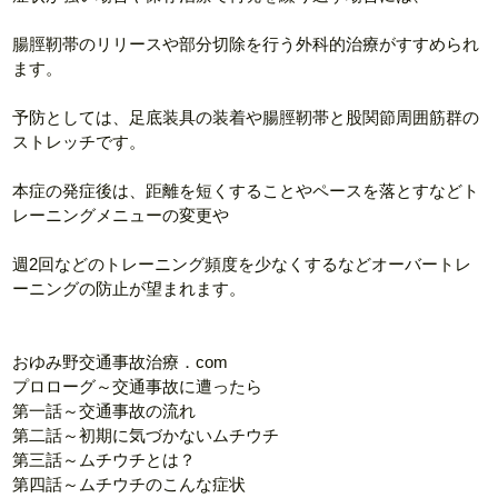
腸脛靭帯のリリースや部分切除を行う外科的治療がすすめられ
ます。
予防としては、足底装具の装着や腸脛靭帯と股関節周囲筋群の
ストレッチです。
本症の発症後は、距離を短くすることやペースを落とすなどト
レーニングメニューの変更や
週2回などのトレーニング頻度を少なくするなどオーバートレ
ーニングの防止が望まれます。
おゆみ野交通事故治療．com
プロローグ～交通事故に遭ったら
第一話～交通事故の流れ
第二話～初期に気づかないムチウチ
第三話～ムチウチとは？
第四話～ムチウチのこんな症状