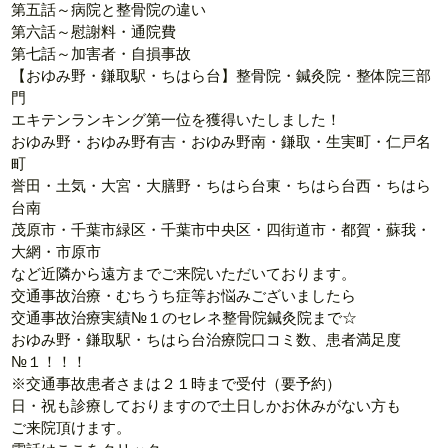
第五話～病院と整骨院の違い
第六話～慰謝料・通院費
第七話～加害者・自損事故
【おゆみ野・鎌取駅・ちはら台】整骨院・鍼灸院・整体院三部
門
エキテンランキング第一位を獲得いたしました！
おゆみ野・おゆみ野有吉・おゆみ野南・鎌取・生実町・仁戸名
町
誉田・土気・大宮・大膳野・ちはら台東・ちはら台西・ちはら
台南
茂原市・千葉市緑区・千葉市中央区・四街道市・都賀・蘇我・
大網・市原市
など近隣から遠方までご来院いただいております。
交通事故治療・むちうち症等お悩みございましたら
交通事故治療実績№１のセレネ整骨院鍼灸院まで☆
おゆみ野・鎌取駅・ちはら台治療院口コミ数、患者満足度
№１！！！
※交通事故患者さまは２１時まで受付（要予約）
日・祝も診療しておりますので土日しかお休みがない方も
ご来院頂けます。