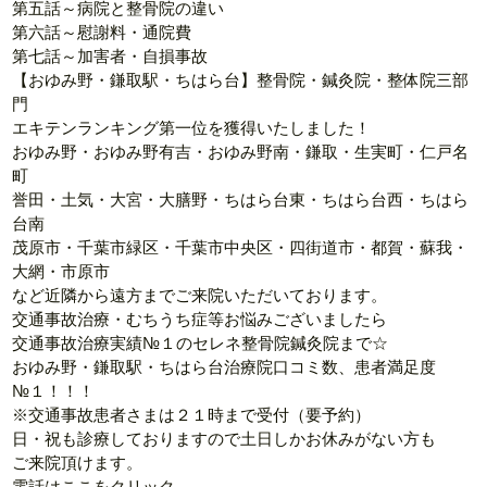
第五話～病院と整骨院の違い
第六話～慰謝料・通院費
第七話～加害者・自損事故
【おゆみ野・鎌取駅・ちはら台】整骨院・鍼灸院・整体院三部
門
エキテンランキング第一位を獲得いたしました！
おゆみ野・おゆみ野有吉・おゆみ野南・鎌取・生実町・仁戸名
町
誉田・土気・大宮・大膳野・ちはら台東・ちはら台西・ちはら
台南
茂原市・千葉市緑区・千葉市中央区・四街道市・都賀・蘇我・
大網・市原市
など近隣から遠方までご来院いただいております。
交通事故治療・むちうち症等お悩みございましたら
交通事故治療実績№１のセレネ整骨院鍼灸院まで☆
おゆみ野・鎌取駅・ちはら台治療院口コミ数、患者満足度
№１！！！
※交通事故患者さまは２１時まで受付（要予約）
日・祝も診療しておりますので土日しかお休みがない方も
ご来院頂けます。
電話はここをクリック