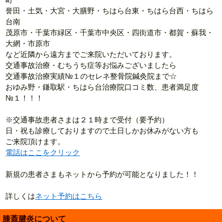
誉田・土気・大宮・大膳野・ちはら台東・ちはら台西・ちはら
台南
茂原市・千葉市緑区・千葉市中央区・四街道市・都賀・蘇我・
大網・市原市
など近隣から遠方までご来院いただいております。
交通事故治療・むちうち症等お悩みございましたら
交通事故治療実績№１のセレネ整骨院鍼灸院まで☆
おゆみ野・鎌取駅・ちはら台治療院口コミ数、患者満足度
№１！！！
※交通事故患者さまは２１時まで受付（要予約）
日・祝も診療しておりますので土日しかお休みがない方も
ご来院頂けます。
電話はここをクリック
新規の患者さまもネットから予約が可能となりました！！
詳しくは
ネット予約はこちら
膝蓋腱炎について