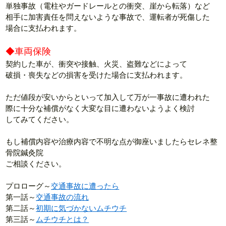
単独事故（電柱やガードレールとの衝突、崖から転落）など
相手に加害責任を問えないような事故で、運転者が死傷した
場合に支払われます。
◆車両保険
契約した車が、衝突や接触、火災、盗難などによって
破損・喪失などの損害を受けた場合に支払われます。
ただ値段が安いからといって加入して万が一事故に遭われた
際に十分な補償がなく大変な目に遭わないようよく検討
してみてください。
もし補償内容や治療内容で不明な点が御座いましたらセレネ整
骨院鍼灸院
ご相談ください。
プロローグ～
交通事故に遭ったら
第一話～
交通事故の流れ
第二話～
初期に気づかないムチウチ
第三話～
ムチウチとは？