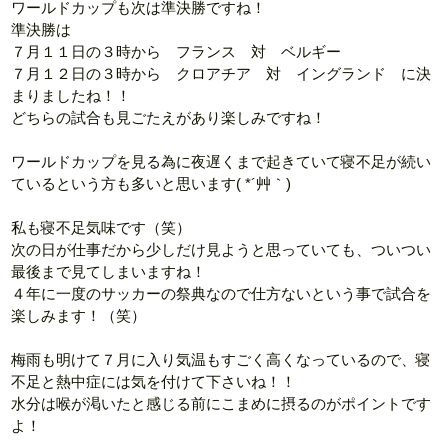
ワールドカップも次は準決勝ですね！
準決勝は
７月１１日の３時から フランス 対 ベルギー
７月１２日の３時から クロアチア 対 イングランド に決
まりましたね！！
どちらの試合も見ごたえがあり楽しみですね！
ワールドカップを見る為に夜遅くまで起きていて寝不足が続い
ているという方も多いと思います( *´艸｀)
私も寝不足気味です（笑）
次の日が仕事だから少しだけ見ようと思っていても、ついつい
最後まで見てしまいますね！
４年に一度のサッカーの祭典なので仕方ないという事で試合を
楽しみます！（笑）
梅雨も明けて７月に入り気温もすごく高くなっているので、寝
不足と熱中症には気を付けて下さいね！！
水分は喉が渇いたと感じる前にこまめに摂るのがポイントです
よ！