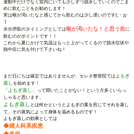
運動中だけでなく室内にいても少しずつ脱水していくのでこま
めに飲むことをお勧めします！
実は喉が渇いたなと感じてから飲むのは少し遅いのです(; ･`д･
´)
喉が渇いたな！と思う前
水分摂取のタイミングとしては
に
飲むのがポイントです！！
これから夏にかけて気温はもっと上がってくるので脱水症状や
熱中症に気を付けて下さいね！
まだ日にちは確定ではありませんが、セレネ整骨院では
よもぎ
蒸し
を始めます！
「よもぎ蒸し」
って聞いたことがない！という方多くいらっ
しゃると思います。
よもぎ蒸し
とは何かというとよもぎの葉を煎じてそれを蒸し
て、その蒸気によって身体を温めるものです！
よもぎ蒸しの効果としては
◆婦人科系疾患