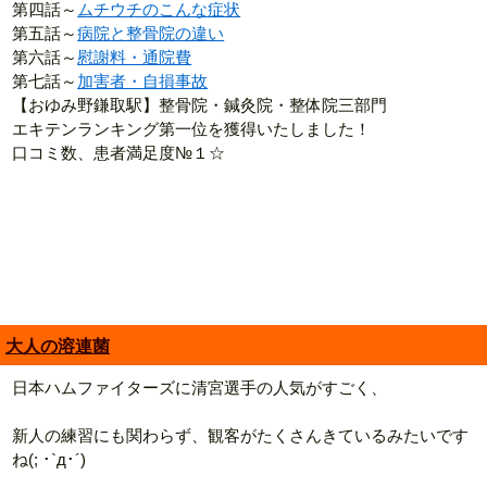
第四話～
ムチウチのこんな症状
第五話～
病院と整骨院の違い
第六話～
慰謝料・通院費
第七話～
加害者・自損事故
【おゆみ野鎌取駅】整骨院・鍼灸院・整体院三部門
エキテンランキング第一位を獲得いたしました！
口コミ数、患者満足度№１☆
大人の溶連菌
日本ハムファイターズに清宮選手の人気がすごく、
新人の練習にも関わらず、観客がたくさんきているみたいです
ね(; ･`д･´)