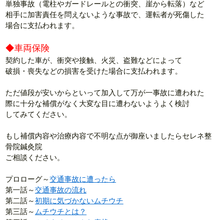
単独事故（電柱やガードレールとの衝突、崖から転落）など
相手に加害責任を問えないような事故で、運転者が死傷した
場合に支払われます。
◆車両保険
契約した車が、衝突や接触、火災、盗難などによって
破損・喪失などの損害を受けた場合に支払われます。
ただ値段が安いからといって加入して万が一事故に遭われた
際に十分な補償がなく大変な目に遭わないようよく検討
してみてください。
もし補償内容や治療内容で不明な点が御座いましたらセレネ整
骨院鍼灸院
ご相談ください。
プロローグ～
交通事故に遭ったら
第一話～
交通事故の流れ
第二話～
初期に気づかないムチウチ
第三話～
ムチウチとは？