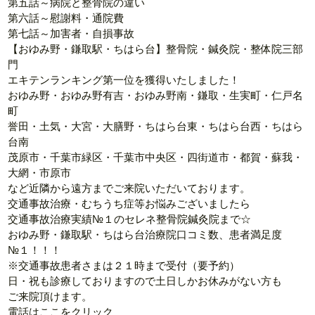
第五話～病院と整骨院の違い
第六話～慰謝料・通院費
第七話～加害者・自損事故
【おゆみ野・鎌取駅・ちはら台】整骨院・鍼灸院・整体院三部
門
エキテンランキング第一位を獲得いたしました！
おゆみ野・おゆみ野有吉・おゆみ野南・鎌取・生実町・仁戸名
町
誉田・土気・大宮・大膳野・ちはら台東・ちはら台西・ちはら
台南
茂原市・千葉市緑区・千葉市中央区・四街道市・都賀・蘇我・
大網・市原市
など近隣から遠方までご来院いただいております。
交通事故治療・むちうち症等お悩みございましたら
交通事故治療実績№１のセレネ整骨院鍼灸院まで☆
おゆみ野・鎌取駅・ちはら台治療院口コミ数、患者満足度
№１！！！
※交通事故患者さまは２１時まで受付（要予約）
日・祝も診療しておりますので土日しかお休みがない方も
ご来院頂けます。
電話はここをクリック