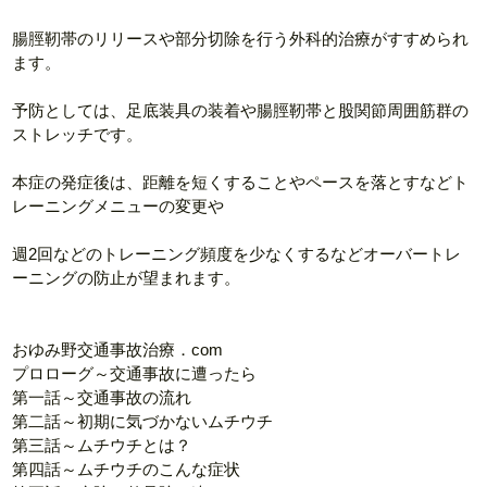
腸脛靭帯のリリースや部分切除を行う外科的治療がすすめられ
ます。
予防としては、足底装具の装着や腸脛靭帯と股関節周囲筋群の
ストレッチです。
本症の発症後は、距離を短くすることやペースを落とすなどト
レーニングメニューの変更や
週2回などのトレーニング頻度を少なくするなどオーバートレ
ーニングの防止が望まれます。
おゆみ野交通事故治療．com
プロローグ～交通事故に遭ったら
第一話～交通事故の流れ
第二話～初期に気づかないムチウチ
第三話～ムチウチとは？
第四話～ムチウチのこんな症状