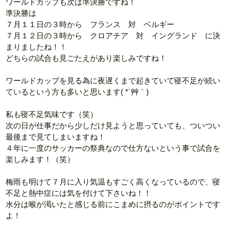
ワールドカップも次は準決勝ですね！
準決勝は
７月１１日の３時から フランス 対 ベルギー
７月１２日の３時から クロアチア 対 イングランド に決
まりましたね！！
どちらの試合も見ごたえがあり楽しみですね！
ワールドカップを見る為に夜遅くまで起きていて寝不足が続い
ているという方も多いと思います( *´艸｀)
私も寝不足気味です（笑）
次の日が仕事だから少しだけ見ようと思っていても、ついつい
最後まで見てしまいますね！
４年に一度のサッカーの祭典なので仕方ないという事で試合を
楽しみます！（笑）
梅雨も明けて７月に入り気温もすごく高くなっているので、寝
不足と熱中症には気を付けて下さいね！！
水分は喉が渇いたと感じる前にこまめに摂るのがポイントです
よ！