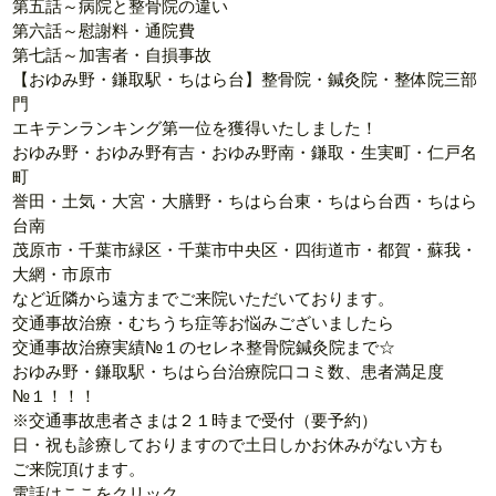
第五話～病院と整骨院の違い
第六話～慰謝料・通院費
第七話～加害者・自損事故
【おゆみ野・鎌取駅・ちはら台】整骨院・鍼灸院・整体院三部
門
エキテンランキング第一位を獲得いたしました！
おゆみ野・おゆみ野有吉・おゆみ野南・鎌取・生実町・仁戸名
町
誉田・土気・大宮・大膳野・ちはら台東・ちはら台西・ちはら
台南
茂原市・千葉市緑区・千葉市中央区・四街道市・都賀・蘇我・
大網・市原市
など近隣から遠方までご来院いただいております。
交通事故治療・むちうち症等お悩みございましたら
交通事故治療実績№１のセレネ整骨院鍼灸院まで☆
おゆみ野・鎌取駅・ちはら台治療院口コミ数、患者満足度
№１！！！
※交通事故患者さまは２１時まで受付（要予約）
日・祝も診療しておりますので土日しかお休みがない方も
ご来院頂けます。
電話はここをクリック