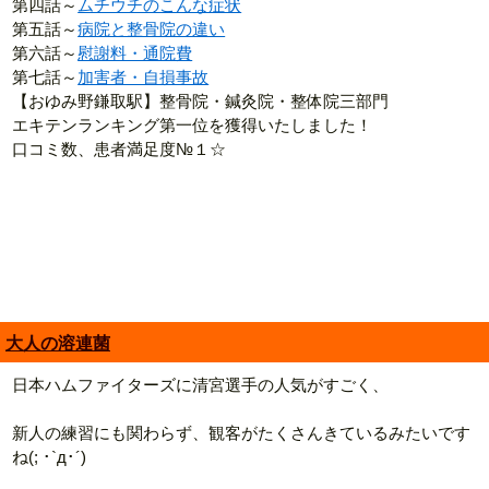
第四話～
ムチウチのこんな症状
第五話～
病院と整骨院の違い
第六話～
慰謝料・通院費
第七話～
加害者・自損事故
【おゆみ野鎌取駅】整骨院・鍼灸院・整体院三部門
エキテンランキング第一位を獲得いたしました！
口コミ数、患者満足度№１☆
大人の溶連菌
日本ハムファイターズに清宮選手の人気がすごく、
新人の練習にも関わらず、観客がたくさんきているみたいです
ね(; ･`д･´)