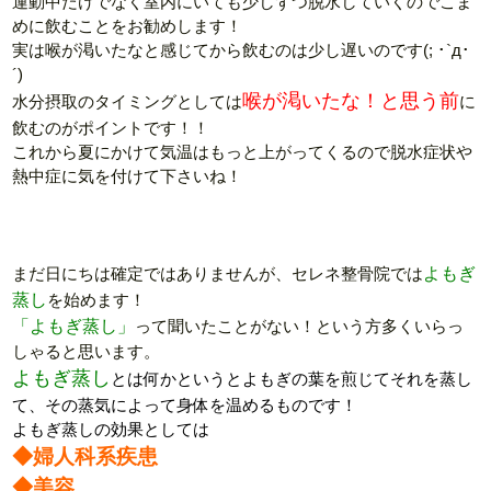
運動中だけでなく室内にいても少しずつ脱水していくのでこま
めに飲むことをお勧めします！
実は喉が渇いたなと感じてから飲むのは少し遅いのです(; ･`д･
´)
喉が渇いたな！と思う前
水分摂取のタイミングとしては
に
飲むのがポイントです！！
これから夏にかけて気温はもっと上がってくるので脱水症状や
熱中症に気を付けて下さいね！
まだ日にちは確定ではありませんが、セレネ整骨院では
よもぎ
蒸し
を始めます！
「よもぎ蒸し」
って聞いたことがない！という方多くいらっ
しゃると思います。
よもぎ蒸し
とは何かというとよもぎの葉を煎じてそれを蒸し
て、その蒸気によって身体を温めるものです！
よもぎ蒸しの効果としては
◆婦人科系疾患
◆美容