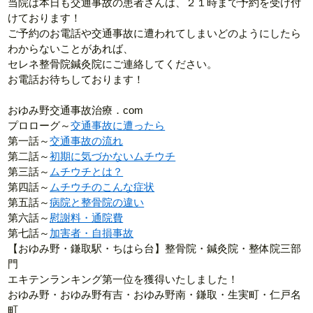
当院は本日も交通事故の患者さんは、２１時まで予約を受け付
けております！
ご予約のお電話や交通事故に遭われてしまいどのようにしたら
わからないことがあれば、
セレネ整骨院鍼灸院にご連絡してください。
お電話お待ちしております！
おゆみ野交通事故治療．com
プロローグ～
交通事故に遭ったら
第一話～
交通事故の流れ
第二話～
初期に気づかないムチウチ
第三話～
ムチウチとは？
第四話～
ムチウチのこんな症状
第五話～
病院と整骨院の違い
第六話～
慰謝料・通院費
第七話～
加害者・自損事故
【おゆみ野・鎌取駅・ちはら台】整骨院・鍼灸院・整体院三部
門
エキテンランキング第一位を獲得いたしました！
おゆみ野・おゆみ野有吉・おゆみ野南・鎌取・生実町・仁戸名
町