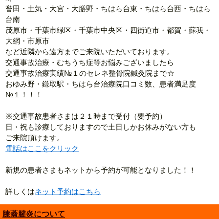
誉田・土気・大宮・大膳野・ちはら台東・ちはら台西・ちはら
台南
茂原市・千葉市緑区・千葉市中央区・四街道市・都賀・蘇我・
大網・市原市
など近隣から遠方までご来院いただいております。
交通事故治療・むちうち症等お悩みございましたら
交通事故治療実績№１のセレネ整骨院鍼灸院まで☆
おゆみ野・鎌取駅・ちはら台治療院口コミ数、患者満足度
№１！！！
※交通事故患者さまは２１時まで受付（要予約）
日・祝も診療しておりますので土日しかお休みがない方も
ご来院頂けます。
電話はここをクリック
新規の患者さまもネットから予約が可能となりました！！
詳しくは
ネット予約はこちら
膝蓋腱炎について