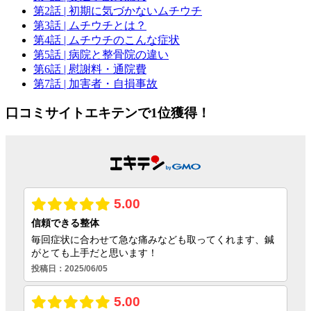
第2話
| 初期に気づかないムチウチ
第3話
| ムチウチとは？
第4話
| ムチウチのこんな症状
第5話
| 病院と整骨院の違い
第6話
| 慰謝料・通院費
第7話
| 加害者・自損事故
口コミサイトエキテンで1位獲得！