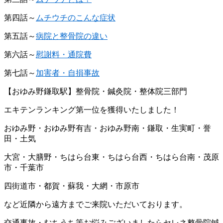
第四話～
ムチウチのこんな症状
第五話～
病院と整骨院の違い
第六話～
慰謝料・通院費
第七話～
加害者・自損事故
【おゆみ野鎌取駅】整骨院・鍼灸院・整体院三部門
エキテンランキング第一位を獲得いたしました！
おゆみ野・おゆみ野有吉・おゆみ野南・鎌取・生実町・誉
田・土気
大宮・大膳野・ちはら台東・ちはら台西・ちはら台南・茂原
市・千葉市
四街道市・都賀・蘇我・大網・市原市
など近隣から遠方までご来院いただいております。
交通事故・むちうち等お悩みございましたらセレネ整骨院鍼