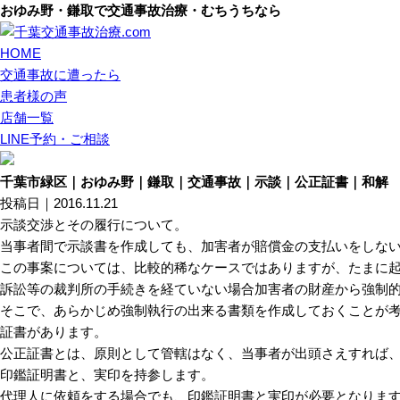
おゆみ野・鎌取で交通事故治療・むちうちなら
HOME
交通事故に遭ったら
患者様の声
店舗一覧
LINE予約・ご相談
千葉市緑区｜おゆみ野｜鎌取｜交通事故｜示談｜公正証書｜和解
投稿日｜2016.11.21
示談交渉とその履行について。
当事者間で示談書を作成しても、加害者が賠償金の支払いをしな
この事案については、比較的稀なケースではありますが、たまに
訴訟等の裁判所の手続きを経ていない場合加害者の財産から強制
そこで、あらかじめ強制執行の出来る書類を作成しておくことが
証書があります。
公正証書とは、原則として管轄はなく、当事者が出頭さえすれば
印鑑証明書と、実印を持参します。
代理人に依頼をする場合でも、印鑑証明書と実印が必要となりま