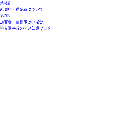
第6話
慰謝料・通院費について
第7話
加害者・自損事故の場合