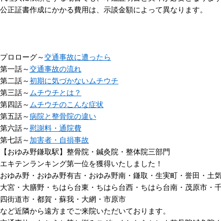
公正証書作成にかかる費用は、示談金額によって異なります。
プロローグ～
交通事故に遭ったら
第一話～
交通事故の流れ
第二話～
初期に気づかないムチウチ
第三話～
ムチウチとは？
第四話～
ムチウチのこんな症状
第五話～
病院と整骨院の違い
第六話～
慰謝料・通院費
第七話～
加害者・自損事故
【おゆみ野鎌取駅】整骨院・鍼灸院・整体院三部門
エキテンランキング第一位を獲得いたしました！
おゆみ野・おゆみ野有吉・おゆみ野南・鎌取・生実町・誉田・土
大宮・大膳野・ちはら台東・ちはら台西・ちはら台南・茂原市・
四街道市・都賀・蘇我・大網・市原市
など近隣から遠方までご来院いただいております。