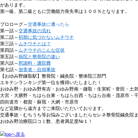
があります。
第一級、第二級ともに労働能力喪失率は１００％となります。
プロローグ～
交通事故に遭ったら
第一話～
交通事故の流れ
第二話～
初期に気づかないムチウチ
第三話～
ムチウチとは？
第四話～
ムチウチのこんな症状
第五話～
病院と整骨院の違い
第六話～
慰謝料・通院費
第七話～
加害者・自損事故
【おゆみ野鎌取駅】整骨院・鍼灸院・整体院三部門
エキテンランキング第一位を獲得いたしました！
おゆみ野・おゆみ野有吉・おゆみ野南・鎌取・生実町・誉田・土
大宮・大膳野・ちはら台東・ちはら台西・ちはら台南・茂原市・
四街道市・都賀・蘇我・大網・市原市
など近隣から遠方までご来院いただいております。
交通事故・むちうち等お悩みございましたらセレネ整骨院鍼灸院
おゆみ野治療院口コミ数、患者満足度№１！