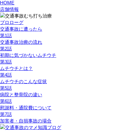
HOME
店舗情報
プロローグ
交通事故に遭ったら
第1話
交通事故治療の流れ
第2話
初期に気づかないムチウチ
第3話
ムチウチとは？
第4話
ムチウチのこんな症状
第5話
病院と整骨院の違い
第6話
慰謝料・通院費について
第7話
加害者・自損事故の場合