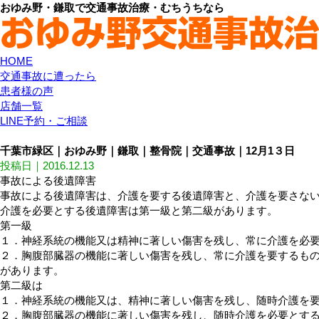
おゆみ野・鎌取で交通事故治療・むちうちなら
HOME
交通事故に遭ったら
患者様の声
店舗一覧
LINE予約・ご相談
千葉市緑区｜おゆみ野｜鎌取｜整骨院｜交通事故｜12月1３日
投稿日｜2016.12.13
事故による後遺障害
事故による後遺障害は、介護を要する後遺障害と、介護を要さな
介護を必要とする後遺障害は第一級と第二級があります。
第一級
１．神経系統の機能又は精神に著しい傷害を残し、常に介護を必
２．胸腹部臓器の機能に著しい傷害を残し、常に介護を要するも
があります。
第二級は
１．神経系統の機能又は、精神に著しい傷害を残し、随時介護を
２．胸腹部臓器の機能に著しい傷害を残し、随時介護を必要とす