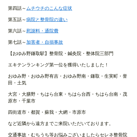
第四話～
ムチウチのこんな症状
第五話～
病院と整骨院の違い
第六話～
慰謝料・通院費
第七話～
加害者・自損事故
【おゆみ野鎌取駅】整骨院・鍼灸院・整体院三部門
エキテンランキング第一位を獲得いたしました！
おゆみ野・おゆみ野有吉・おゆみ野南・鎌取・生実町・誉
田・土気
大宮・大膳野・ちはら台東・ちはら台西・ちはら台南・茂
原市・千葉市
四街道市・都賀・蘇我・大網・市原市
など近隣から遠方までご来院いただいております。
交通事故・むちうち等お悩みございましたらセレネ整骨院