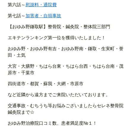
第六話～
慰謝料・通院費
第七話～
加害者・自損事故
【おゆみ野鎌取駅】整骨院・鍼灸院・整体院三部門
エキテンランキング第一位を獲得いたしました！
おゆみ野・おゆみ野有吉・おゆみ野南・鎌取・生実町・誉
田・土気
大宮・大膳野・ちはら台東・ちはら台西・ちはら台南・茂
原市・千葉市
四街道市・都賀・蘇我・大網・市原市
など近隣から遠方までご来院いただいております。
交通事故・むちうち等お悩みございましたらセレネ整骨院
鍼灸院まで☆
おゆみ野治療院口コミ数、患者満足度№１！