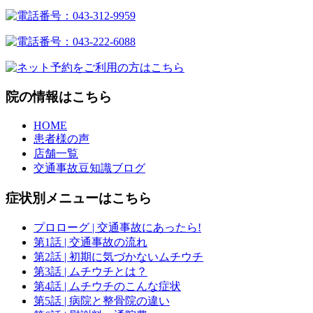
院の情報はこちら
HOME
患者様の声
店舗一覧
交通事故豆知識ブログ
症状別メニューはこちら
プロローグ
| 交通事故にあったら!
第1話
| 交通事故の流れ
第2話
| 初期に気づかないムチウチ
第3話
| ムチウチとは？
第4話
| ムチウチのこんな症状
第5話
| 病院と整骨院の違い