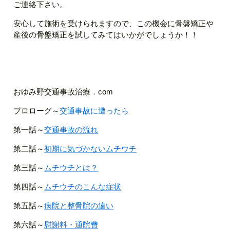
ご連絡下さい。
安心して施術を受けられますので、この機会に骨盤矯正や
産後の骨盤矯正を試してみてはいかがでしょうか！！
おゆみ野交通事故治療．com
プロローグ～
交通事故に遭ったら
第一話～
交通事故の流れ
第二話～
初期に気づかないムチウチ
第三話～
ムチウチとは？
第四話～
ムチウチのこんな症状
第五話～
病院と整骨院の違い
第六話～
慰謝料・通院費