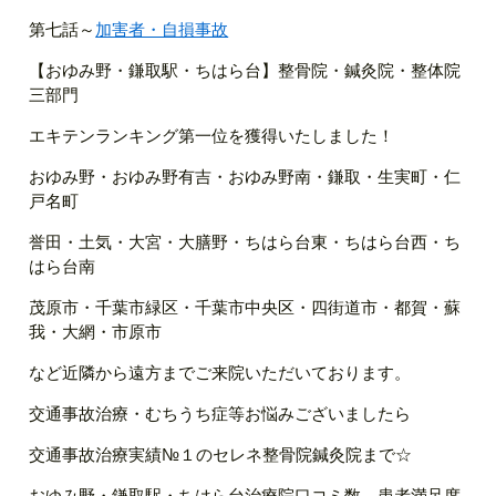
第七話～
加害者・自損事故
【おゆみ野・鎌取駅・ちはら台】整骨院・鍼灸院・整体院
三部門
エキテンランキング第一位を獲得いたしました！
おゆみ野・おゆみ野有吉・おゆみ野南・鎌取・生実町・仁
戸名町
誉田・土気・大宮・大膳野・ちはら台東・ちはら台西・ち
はら台南
茂原市・千葉市緑区・千葉市中央区・四街道市・都賀・蘇
我・大網・市原市
など近隣から遠方までご来院いただいております。
交通事故治療・むちうち症等お悩みございましたら
交通事故治療実績№１のセレネ整骨院鍼灸院まで☆
おゆみ野・鎌取駅・ちはら台治療院口コミ数、患者満足度